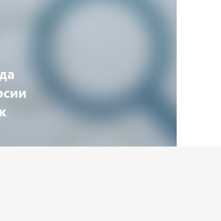
да
рсии
ж
Онлайн маркетинг
Информация