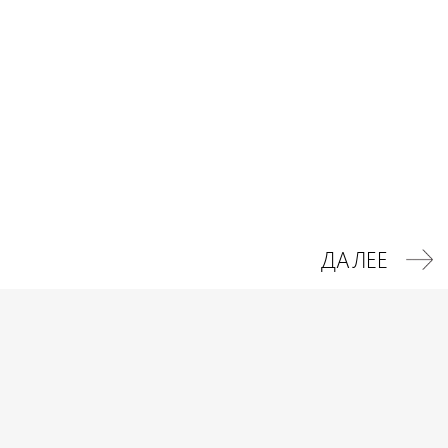
Цели:
Узнаваемость бренда
Повышение конверсии
Увеличение продаж
ДАЛЕЕ
ADVANCE AZERBAIJAN
Узнайте первым о всех трендах маркетинга. Подписка на новости.