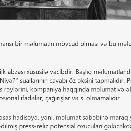
r hansı bir məlumatın mövcud olması və bu məl
lk abzası xüsusilə vacibdir. Başlıq məlumatlandır
ə?" suallarının cavabı öz əksini tapmalıdır. 
s rəylərini, kompaniya haqqında məlumat və əlaq
osional ifadələr, çağırışlar və s. olmamalıdır.
 əsas hadisəyə, yəni, məlumat səbəbinə maraq 
dilmiş press-reliz potensial oxucuları gələcəkd