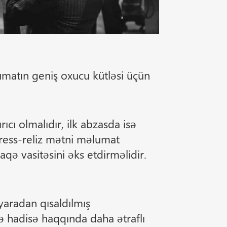
umatın geniş oxucu kütləsi üçün
ıcı olmalıdır, ilk abzasda isə
Press-reliz mətni məlumat
ə vasitəsini əks etdirməlidir.
yaradan qısaldılmış
ə hadisə haqqında daha ətraflı