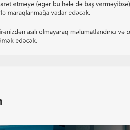
rət etməyə (əgər bu hələ də baş verməyibsə),
irlə maraqlanmağa vadar edəcək.
airənizdən asılı olmayaraq məlumatlandırıcı və 
mək edəcək.
n