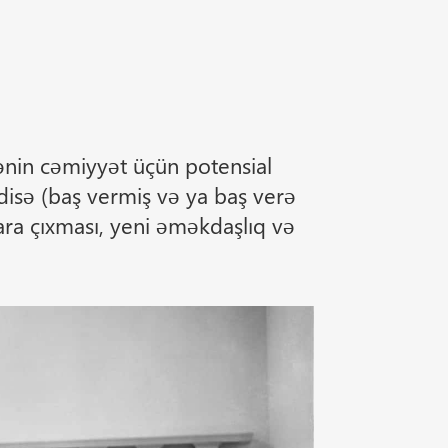
ənin cəmiyyət üçün potensial
adisə (baş vermiş və ya baş verə
ara çıxması, yeni əməkdaşlıq və