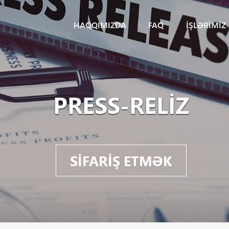
HAQQIMIZDA
FAQ
İŞLƏRIMIZ
PRESS-RELIZ
SIFARIŞ ETMƏK