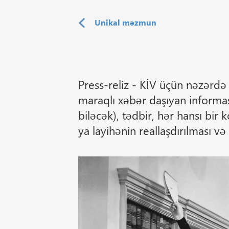
Unikal məzmun
Press-reliz - KİV üçün nəzərd
maraqlı xəbər daşıyan informas
biləcək), tədbir, hər hansı bir
ya layihənin reallaşdırılması v