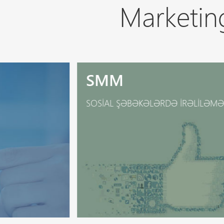
Marketing
SMM
SOSIAL ŞƏBƏKƏLƏRDƏ IRƏLILƏMƏ