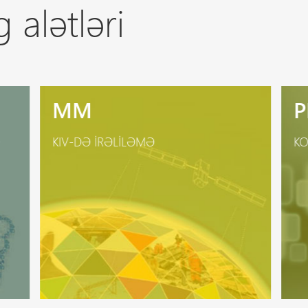
 alətləri
MM
P
KIV-DƏ IRƏLILƏMƏ
KO