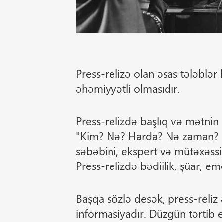
Press-relizə olan əsas tələblə
əhəmiyyətli olmasıdır.
Press-relizdə başlıq və mətnin i
"Kim? Nə? Harda? Nə zaman? Niy
səbəbini, ekspert və mütəxəssi
Press-relizdə bədiilik, şüar, em
Başqa sözlə desək, press-reliz
informasiyadır. Düzgün tərtib e