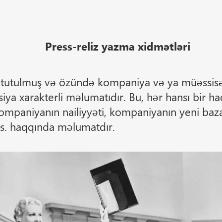
Press-reliz yazma xidmətləri
ə tutulmuş və özündə kompaniya və ya müəssis
iya xarakterli məlumatıdır. Bu, hər hansı bir h
 kompaniyanın nailiyyəti, kompaniyanın yeni baz
ə s. haqqında məlumatdır.