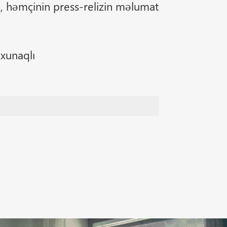
 həmçinin press-relizin məlumat
oxunaqlı