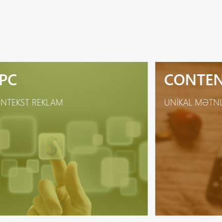
PC
CONTE
NTEKST REKLAM
UNIKAL MƏTNL