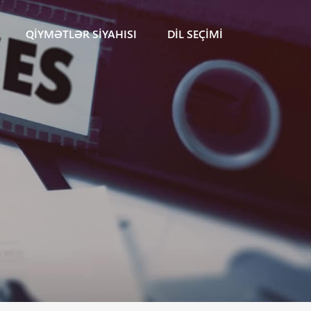
QIYMƏTLƏR SIYAHISI
DIL SEÇIMI