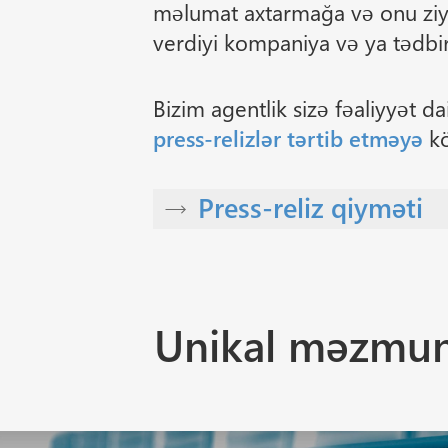
məlumat axtarmağa və onu ziya
verdiyi kompaniya və ya tədb
Bizim agentlik sizə fəaliyyət d
press-relizlər tərtib etməyə
kö
Press-reliz qiyməti
Unikal məzmu