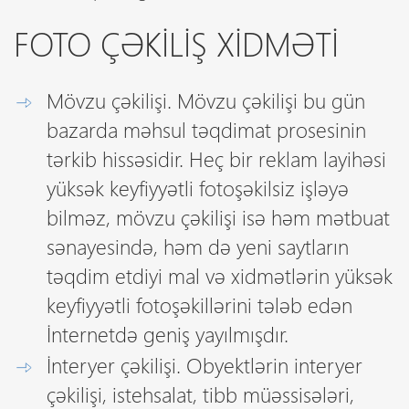
FOTO ÇƏKILIŞ XIDMƏTI
Mövzu çəkilişi. Mövzu çəkilişi bu gün
bazarda məhsul təqdimat prosesinin
tərkib hissəsidir. Heç bir reklam layihəsi
yüksək keyfiyyətli fotoşəkilsiz işləyə
bilməz, mövzu çəkilişi isə həm mətbuat
sənayesində, həm də yeni saytların
təqdim etdiyi mal və xidmətlərin yüksək
keyfiyyətli fotoşəkillərini tələb edən
İnternetdə geniş yayılmışdır.
İnteryer çəkilişi. Obyektlərin interyer
çəkilişi, istehsalat, tibb müəssisələri,