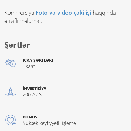
Kommersiya
Foto və video çəkilişi
haqqında
ətraflı məlumat.
Şərtlər
İCRA ŞƏRTLƏRI
1 saat
İNVESTISIYA
200 AZN
BONUS
Yüksək keyfiyyətli işləmə