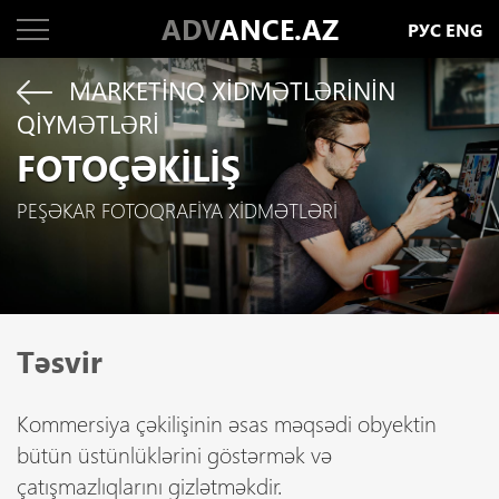
ADV
ANCE.AZ
РУС
ENG
MARKETINQ XIDMƏTLƏRININ
QIYMƏTLƏRI
FOTOÇƏKILIŞ
PEŞƏKAR FOTOQRAFIYA XIDMƏTLƏRI
Təsvir
Kommersiya çəkilişinin əsas məqsədi obyektin
bütün üstünlüklərini göstərmək və
çatışmazlıqlarını gizlətməkdir.