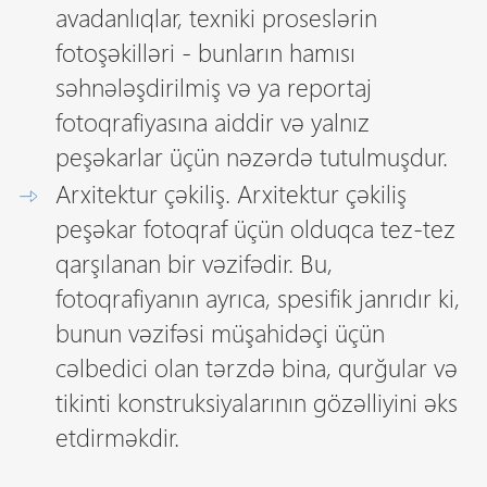
avadanlıqlar, texniki proseslərin
fotoşəkilləri - bunların hamısı
səhnələşdirilmiş və ya reportaj
fotoqrafiyasına aiddir və yalnız
peşəkarlar üçün nəzərdə tutulmuşdur.
Arxitektur çəkiliş. Arxitektur çəkiliş
peşəkar fotoqraf üçün olduqca tez-tez
qarşılanan bir vəzifədir. Bu,
fotoqrafiyanın ayrıca, spesifik janrıdır ki,
bunun vəzifəsi müşahidəçi üçün
cəlbedici olan tərzdə bina, qurğular və
tikinti konstruksiyalarının gözəlliyini əks
etdirməkdir.