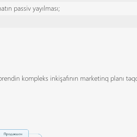
tın passiv yayılması;
brendin kompleks inkişafının marketinq planı təqd