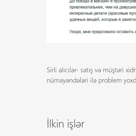
Sirli alıcılar- satış və müştəri x
nümayəndələri ilə problem yoxdu
İlkin işlər