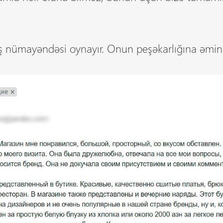
tış nümayəndəsi oynayır. Onun peşəkarlığına əmin o