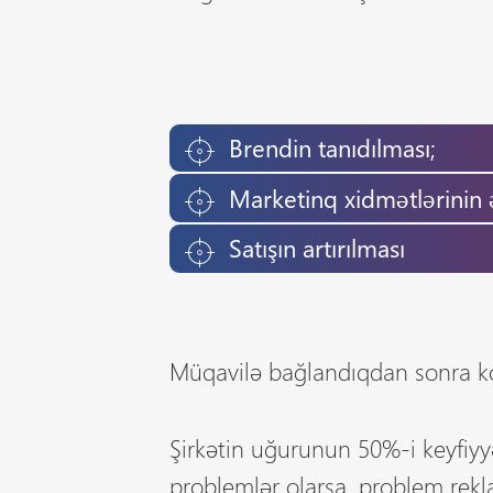
Brendin tanıdılması;
Marketinq xidmətlərinin 
Satışın artırılması
Müqavilə bağlandıqdan sonra
Şirkətin uğurunun 50%-i keyfiyyə
problemlər olarsa, problem rek