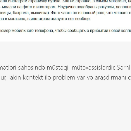
idmətləri sahəsində müstəqil mütəxəssislərdir. Şərh
r, lakin kontekt ilə problem var və araşdırmanı 