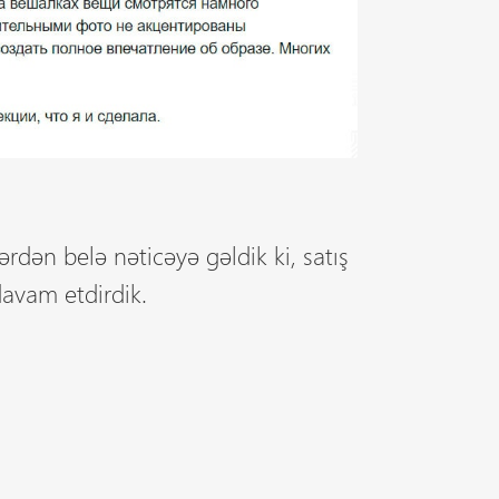
lərdən belə nəticəyə gəldik ki, satış
davam etdirdik.