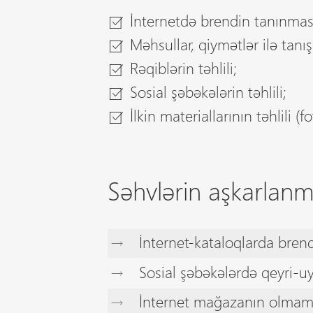
İnternetdə brendin tanınmasını
Məhsullar, qiymətlər ilə tanış
Rəqiblərin təhlili;
Sosial şəbəkələrin təhlili;
İlkin materiallarının təhlili (f
Səhvlərin aşkarlanm
İnternet-kataloqlarda bre
Sosial şəbəkələrdə qeyri-u
İnternet mağazanın olmam