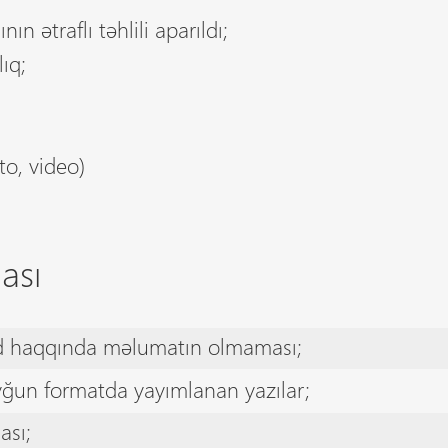
n ətraflı təhlili aparıldı;
lıq;
oto, video)
ası
nd haqqında məlumatın olmaması;
yğun formatda yayımlanan yazılar;
ası;