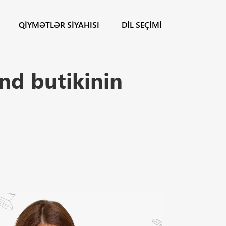
QIYMƏTLƏR SIYAHISI
DIL SEÇIMI
nd butikinin