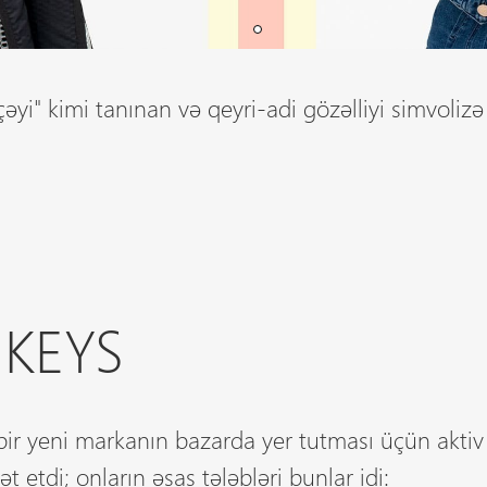
əyi" kimi tanınan və qeyri-adi gözəlliyi simvoliz
KEYS
 bir yeni markanın bazarda yer tutması üçün aktiv t
t etdi; onların əsas tələbləri bunlar idi: