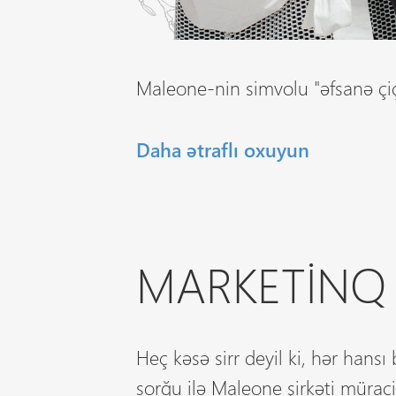
Maleone-nin simvolu "əfsanə çiç
Daha ətraflı oxuyun
MARKETINQ 
Heç kəsə sirr deyil ki, hər hansı
sorğu ilə Maleone şirkəti müraciə