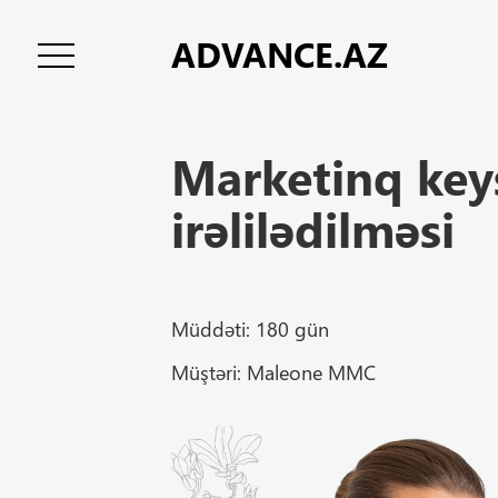
ADV
ANCE.AZ
Marketinq key
irəlilədilməsi
Müddəti: 180 gün
Müştəri: Maleone MMC