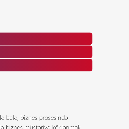
rlə belə, biznes prosesində
ilə biznes müştəriyə köklənmək